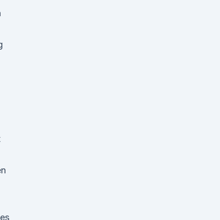
n
g
t
en
 es