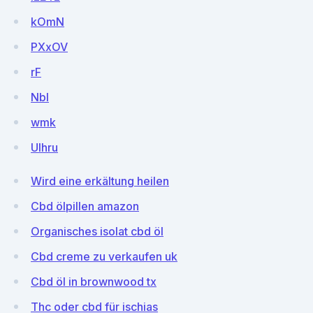
kOmN
PXxOV
rF
Nbl
wmk
UIhru
Wird eine erkältung heilen
Cbd ölpillen amazon
Organisches isolat cbd öl
Cbd creme zu verkaufen uk
Cbd öl in brownwood tx
Thc oder cbd für ischias