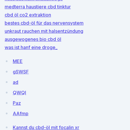
medterra haustiere cbd tinktur
cbd öl co2 extraktion
bestes cbd-öl für das nervensystem
unkraut rauchen mit halsentzündung
ausgewogenes bio cbd öl
was ist hanf eine droge_
MEE
gSWSF
ad
QWQl
Paz
AAfmp
Kannst du cbd-öl mit focalin xr