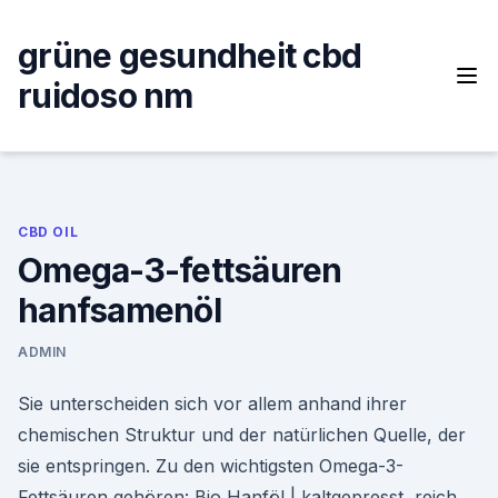
Skip
to
grüne gesundheit cbd
content
ruidoso nm
CBD OIL
Omega-3-fettsäuren
hanfsamenöl
ADMIN
Sie unterscheiden sich vor allem anhand ihrer
chemischen Struktur und der natürlichen Quelle, der
sie entspringen. Zu den wichtigsten Omega-3-
Fettsäuren gehören: Bio Hanföl | kaltgepresst, reich