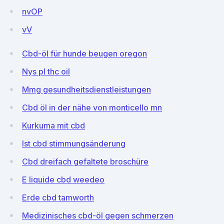
nvOP
vV
Cbd-öl für hunde beugen oregon
Nys pl thc oil
Mmg gesundheitsdienstleistungen
Cbd öl in der nähe von monticello mn
Kurkuma mit cbd
Ist cbd stimmungsänderung
Cbd dreifach gefaltete broschüre
E liquide cbd weedeo
Erde cbd tamworth
Medizinisches cbd-öl gegen schmerzen